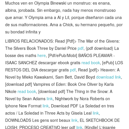
Muchos ven en Olympia Binewski un monstruo: es enana,
albina, jorobada. Sin embargo, nada hay menos monstruoso
que amar. Y Olympia ama a Al y Lil, porque diseñaron cada una
de sus malformaciones. Ama a Chick, su hermano pequeño, por
su bondad infinita y
LIBROS RELACIONADOS: Read [Pdf]> The War of the Givens:
The Silvers Book Three by Daniel Price
pdf
, {pdf download} La
bosse des maths
here
, [Pdf/ePub/Mobi] BAÑOS PLEAMAR -
ISAAC SANCHEZ descargar ebook gratis
read book
, [ePub] LOS
RESTOS DEL DIA descargar gratis
pdf
, Read [pdf]> Heaven: A
Novel by Mieko Kawakami, Sam Bett, David Boyd
download link
,
[download pdf] Vampires of Eden: Book One Oliver by Karla
Nikole
read book
, [download pdf] The Thing in the Snow: A
Novel by Sean Adams
link
, Nightwork by Nora Roberts on
Iphone New Format
link
, Download PDF La Soledad en tres
actos / La Soledad in Three Acts by Gisela Leal
link
,
DOWNLOADS Les gens sont beaux
link
, EL SKETCHBOOK DE
LOISH: PROCESO CREATIVO leer pdf
link
, [Kindle] L'égarée