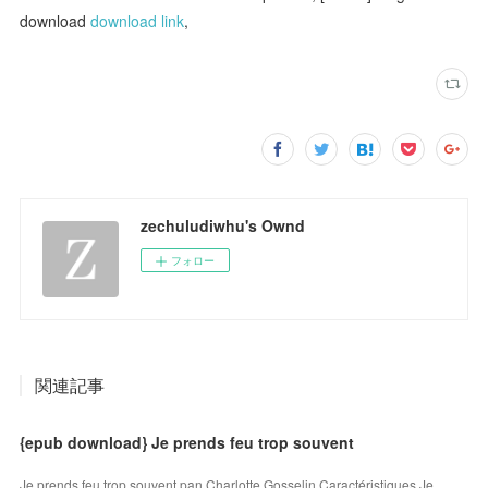
download
download link
,
zechuludiwhu's Ownd
フォロー
関連記事
{epub download} Je prends feu trop souvent
Je prends feu trop souvent pan Charlotte Gosselin Caractéristiques Je