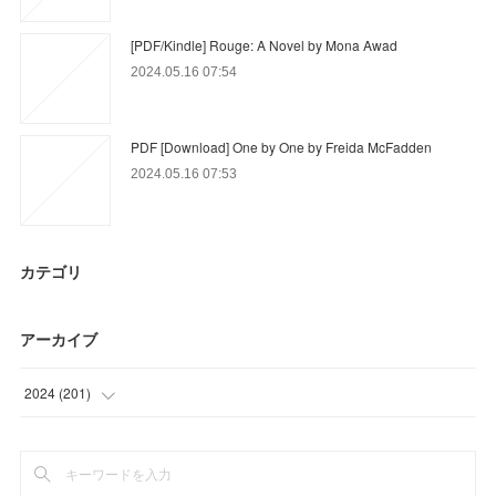
[PDF/Kindle] Rouge: A Novel by Mona Awad
2024.05.16 07:54
PDF [Download] One by One by Freida McFadden
2024.05.16 07:53
カテゴリ
アーカイブ
2024
(
201
)
(
45
)
(
79
)